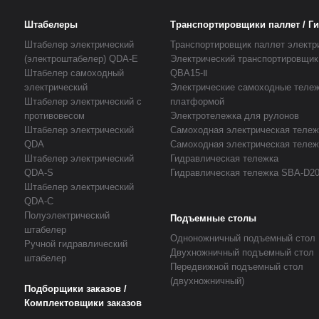
Штабелеры
Транспортировщики паллет / Г
Штабелер электрический
Транспортировщик паллет электр
(электроштабелер) QDA-E
Электрический транспортировщик
Штабелер самоходный
QBA15-Ⅱ
электрический
Электрические самоходные тележ
Штабелер электрический с
платформой
противовесом
Электротележка для рулонов
Штабелер электрический
Самоходная электрическая теле
QDA
Самоходная электрическая теле
Штабелер электрический
Гидравлическая тележка
QDA-S
Гидравлическая тележка SBA-D2
Штабелер электрический
QDA-C
Полуэлектрический
Подъемные столы
штабелер
Одноножничный подъемный стол
Ручной гидравлический
Двухножничный подъемный стол
штабелер
Передвижной подъемный стол
(двухножничный)
Подборщики заказов /
Комплектовщики заказов