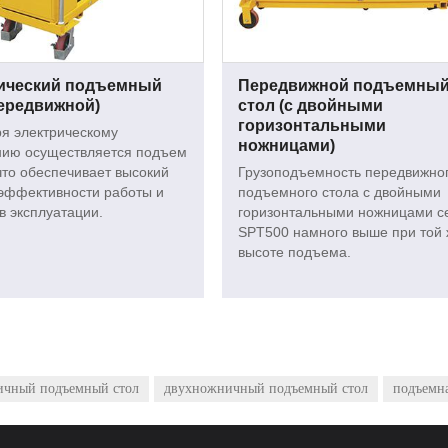
ический подъемный
Передвижной подъемны
передвижной)
стол (с двойными
горизонтальными
я электрическому
ножницами)
нию осуществляется подъем
 что обеспечивает высокий
Грузоподъемность передвижно
эффективности работы и
подъемного стола с двойными
 в эксплуатации.
горизонтальными ножницами с
SPT500 намного выше при той 
высоте подъема.
чный подъемный стол
двухножничный подъемный стол
подъемн