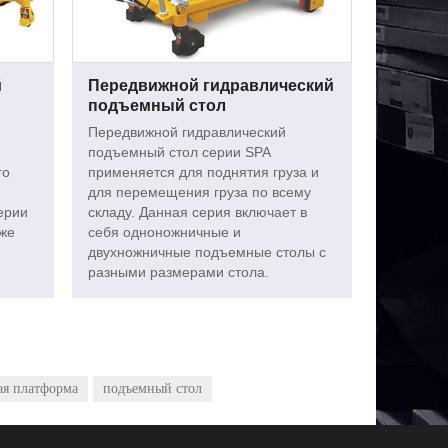
й
Передвижной гидравлический
подъемный стол
Передвижной гидравлический
подъемный стол серии SPA
го
применяется для поднятия груза и
для перемещения груза по всему
ерии
складу. Данная серия включает в
же
себя одноножничные и
двухножничные подъемные столы с
разными размерами стола.
ая платформа
подъемный стол