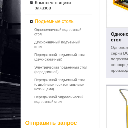
Комплектовщики
заказов
Подъемные столы
Одноножничный подъемный
Однон
стол
стол
Двухножничный подъемный
стол
Однонож
серии D
Передвижной подъемный стол
погрузоч
(двухножничный)
непосред
Электрический подъемный стол
производ
(передвижной)
Передвижной подъемный стол
(с двойными горизонтальными
ножницами)
Передвижной гидравлический
подъемный стол
Отправить запрос