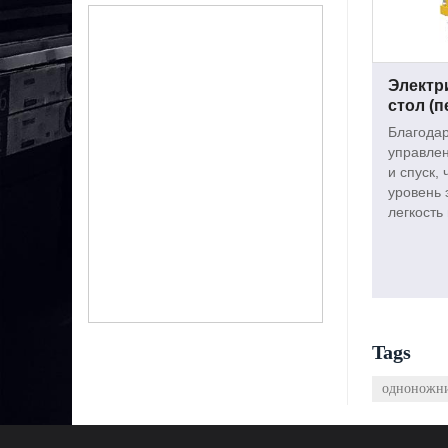
Электр
стол (
Благодар
управле
и спуск,
уровень 
легкость
Tags
одноножни