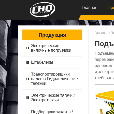
Главная
Пр
Главная
П
Продукция
Подъ
Электрические
вилочные погрузчики
Подъемные
перемещен
Штабелеры
одноножн
и электри
Транспортировщики
требовани
паллет / Гидравлические
тележки
Электрические тягачи /
Электротягачи
Подборщики заказов /