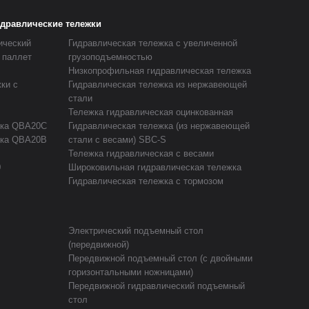
идравлические тележки
ический
Гидравлическая тележка с увеличенной
 паллет
грузоподъемностью
Низкопрофильная гидравлическая тележка
ки с
Гидравлическая тележка из нержавеющей
стали
Тележка гидравлическая оцинкованная
жка QBA20C
Гидравлическая тележка (из нержавеющей
жка QBA20B
стали с весами) SBC-S
Тележка гидравлическая с весами
0
Широковильная гидравлическая тележка
Гидравлическая тележка с тормозом
Электрический подъемный стол
(передвижной)
Передвижной подъемный стол (с двойными
горизонтальными ножницами)
Передвижной гидравлический подъемный
стол