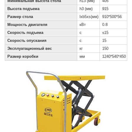
Минимальная высота стола
h13 (мм)
405
Высота подъема
h3 (мм)
915
Размер стола
lxb5xs(мм)
910*500*56
Мощность двигателя
кВт
0.8
Скорость подъема
с
≤15
Скорость опускания
с
15
Эксплуатационный вес
кг
150
Размер коробки
мм
1240*540*450