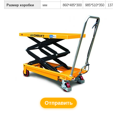
Размер коробки
мм
860*485*300
985*510*350
1370*
Отправить
запрос