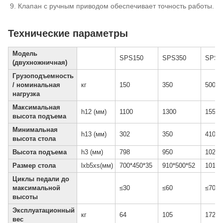
Клапан с ручным приводом обеспечивает точность работы.
Технические параметры
Модель
SPS150
SPS350
SPS5
(двухножничная)
Грузоподъемность
/ номинальная
кг
150
350
500
нагрузка
Максимальная
h12 (мм)
1100
1300
1550
высота подъема
Минимальная
h13 (мм)
302
350
410
высота стола
Высота подъема
h3 (мм)
798
950
1025
Размер стола
lxb5xs(мм)
700*450*35
910*500*52
1010*
Циклы педали до
максимальной
≤30
≤60
≤70
высоты
Эксплуатационный
кг
64
105
172
вес