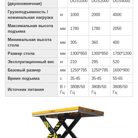
DGS1000
DGS2000
DGS4000
(двухножничная)
Грузоподъемность /
кг
1000
2000
4000
номинальная нагрузка
Максимальная высота
мм
1780
1780
2050
подъема
Минимальная высота
мм
305
360
400
стола
Размер стола
мм
1300*850
1300*850
1700*1200
Эксплуатационный вес
кг
210
295
520
Базовый размер
мм
1250*785
1250*785
1600*900
Время подъема
с
35-45
35-45
55-65
В /
380В/50
380В/50
380В/50
Источник питания
Гц
Гц
Гц
Гц