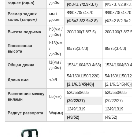
заднее (одно)
дюйм
(Φ3×3.7/2.9×3.7)
(Φ3×3.7/2.9×3.7)
Φ80×70/74×70
Φ80×70/74×70
Размер задних
мм /
колес (тандем)
дюйм
(Φ3×2.8/2.9×2.8)
(Φ3×2.8/2.9×2.8)
h3(мм /
Высота подъема
200/190(7.8/7.5)
200/190(7.8/7.5)
дюйм)
h13(мм
Пониженная
/
85/75(3.4/3)
85/75(3.4/3)
высота
дюйм)
l1(мм /
Общая длина
1534/1604(60.4/63)
1534/1604(60.4/63
дюйм)
54/160/1150(1220)
54/160/1150(1220
Длина вил
s/e/l
[2.1/6.3/45(48)]
[2.1/6.3/45(48)]
520/550/685
520/550/685
Расстояние между
b5(мм)
вилами
(20/22/27)
(20/22/27)
1249/1319
1249/1319
Радиус разворота
Wa(мм)
(49/52)
(49/52)