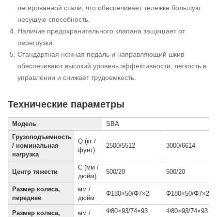
легированной стали, что обеспечивает тележке большую
несущую способность.
Наличие предохранительного клапана защищает от
перегрузки.
Стандартная ножная педаль и направляющий шкив
обеспечивают высокий уровень эффективности, легкость в
управлении и снижает трудоемкость.
Технические параметры
Модель
SBA
Грузоподъемность
Q (кг /
/ номинальная
2500/5512
3000/6614
фунт)
нагрузка
С (мм /
Центр тяжести
500/20
500/20
дюйм)
Размер колеса,
мм /
Φ180×50/Φ7×2
Φ180×50/Φ7×2
переднее
дюйм
Φ80×93/74×93
Φ80×93/74×93
Размер колеса,
мм /